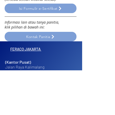
Isi Formulir e-Sertifikat
Informasi lain atau tanya panitia,
klik pilihan di bawah ini:
Kontak Panitia
FERACO JAKARTA
(Kantor Pusat)
Jalan Raya Kalimalang
PURI SENTRA NIAGA Unit B-42
East Jakarta, Jakarta, Indonesia
FERACO JOGJA
Kolektif Space
Yogyakarta, Indonesia
HUBUNGI KAMI: