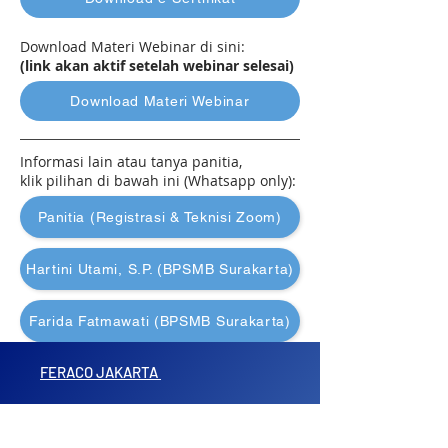
Download Materi Webinar di sini:
(link akan aktif
setelah webinar selesai)
Download Materi Webinar
Informasi lain atau tanya panitia,
klik pilihan di bawah ini (Whatsapp only):
Panitia (Registrasi & Teknisi Zoom)
Hartini Utami, S.P. (BPSMB Surakarta)
Farida Fatmawati (BPSMB Surakarta)
FERACO JAKARTA
(Kantor Pusat)
Jalan Raya Kalimalang